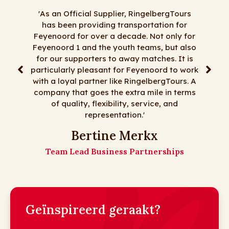
rgTours
n for
‘Al jaren doen wij naar volle tevredenheid
only for
zaken met RingelbergTours. Alles kan en
but also
alles mag, tenminste het meeste dan . Voor
. It is
korte transfers, dagtochten, meerdaagse
 to work
reizen, goede chauffeurs, flexibiliteit en
Tours. A
mooie bussen moet je bij RingelbergTours
in terms
zijn! Op naar nog vele jaren!
 and
De meiden van Matz Travel
Matz Travel
hips
Geïnspireerd geraakt?