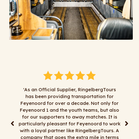
rgTours
n for
‘Al jaren doen wij naar volle tevredenheid
only for
zaken met RingelbergTours. Alles kan en
but also
alles mag, tenminste het meeste dan . Voor
. It is
korte transfers, dagtochten, meerdaagse
 to work
reizen, goede chauffeurs, flexibiliteit en
Tours. A
mooie bussen moet je bij RingelbergTours
in terms