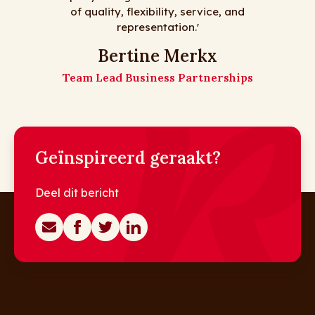
zijn! Op naar nog vele jaren!
and
De meiden van Matz Travel
Matz Travel
hips
Geïnspireerd geraakt?
Deel dit bericht