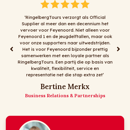
icial
um het
‘Al jaren doen wij naar volle tevredenheid
en voor
zaken met RingelbergTours. Alles kan en
maar ook
alles mag, tenminste het meeste dan . Voor
rijden.
korte transfers, dagtochten, meerdaagse
rettig
reizen, goede chauffeurs, flexibiliteit en
er als
mooie bussen moet je bij RingelbergTours
basis van
zijn! Op naar nog vele jaren!
en
 zet’
De meiden van Matz Travel
Matz Travel
ships