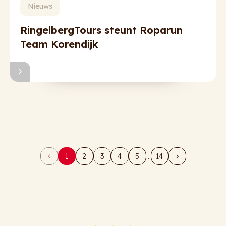
Nieuws
RingelbergTours steunt Roparun
Team Korendijk
1
2
3
4
5
14