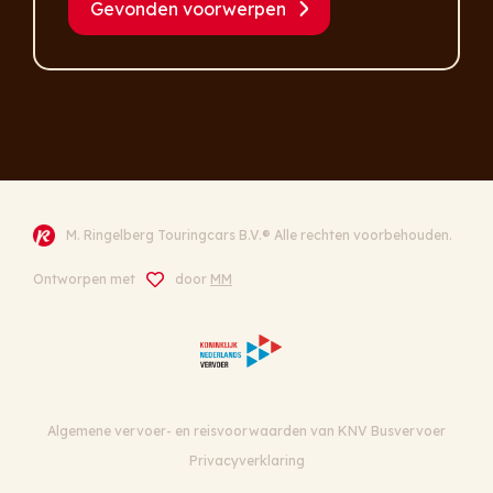
Gevonden voorwerpen
M. Ringelberg Touringcars B.V.® Alle rechten voorbehouden.
Ontworpen met
door
MM
Algemene vervoer- en reisvoorwaarden van KNV Busvervoer
Privacyverklaring