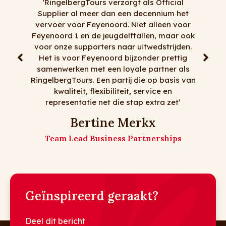
icial
um het
‘Al jaren doen wij naar volle tevredenheid
en voor
zaken met RingelbergTours. Alles kan en
maar ook
alles mag, tenminste het meeste dan . Voor
rijden.
korte transfers, dagtochten, meerdaagse
rettig
reizen, goede chauffeurs, flexibiliteit en
er als
mooie bussen moet je bij RingelbergTours
basis van
zijn! Op naar nog vele jaren!
en
 zet’
De meiden van Matz Travel
Matz Travel
hips
Geïnspireerd geraakt?
Deel dit bericht