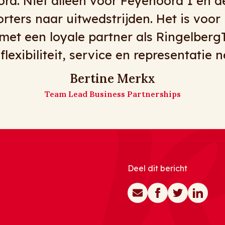
et meeste dan . Voor korte transfers,
rs, flexibiliteit en mooie bussen moet
zijn! Op naar nog vele jaren!
De meiden van Matz Travel
Matz Travel
Deel dit bericht