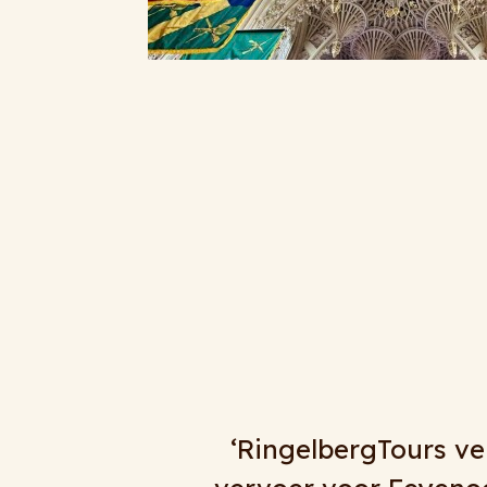
ecennium het
‘Al jaren doen wij na