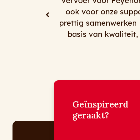
ftallen, maar
alles mag, tenminste h
rd bijzonder
reizen, goede chauffeu
 partij die op
p extra zet’
Geïnspireerd
geraakt?