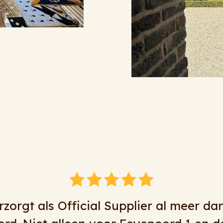
ar volle tevredenheid zaken met Ringelb