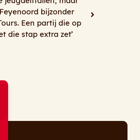
 dagtochten, meerdaagse
 je bij RingelbergTours