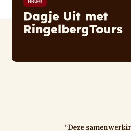
Nieuws
Dagje Uit met
RingelbergTours
“Deze samenwerking