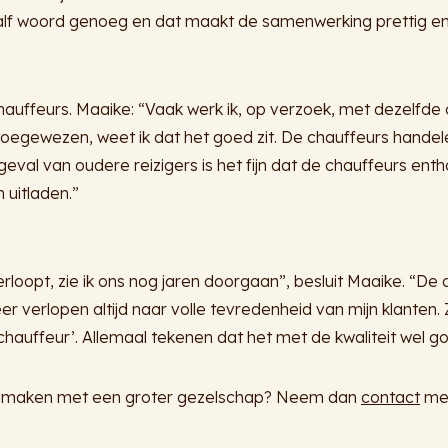
lf woord genoeg en dat maakt de samenwerking prettig en o
hauffeurs. Maaike: “Vaak werk ik, op verzoek, met dezelfde 
 toegewezen, weet ik dat het goed zit. De chauffeurs handel
eval van oudere reizigers is het fijn dat de chauffeurs enth
 uitladen.”
loopt, zie ik ons nog jaren doorgaan”, besluit Maaike. “De 
r verlopen altijd naar volle tevredenheid van mijn klanten.
hauffeur’. Allemaal tekenen dat het met de kwaliteit wel goe
ht maken met een groter gezelschap? Neem dan
contact
met