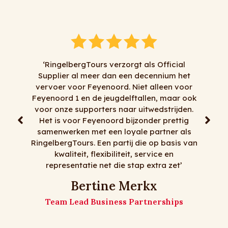
icial
um het
‘Al jaren doen wij naar volle tevredenheid
en voor
zaken met RingelbergTours. Alles kan en
maar ook
alles mag, tenminste het meeste dan . Voor
rijden.
korte transfers, dagtochten, meerdaagse
rettig
reizen, goede chauffeurs, flexibiliteit en
er als
mooie bussen moet je bij RingelbergTours
basis van
zijn! Op naar nog vele jaren!
en
 zet’
De meiden van Matz Travel
Matz Travel
hips