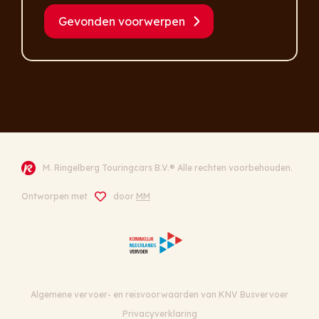
Gevonden voorwerpen
M. Ringelberg Touringcars B.V.® Alle rechten voorbehouden.
Ontworpen met
door
MM
Algemene vervoer- en reisvoorwaarden van KNV Busvervoer
Privacyverklaring