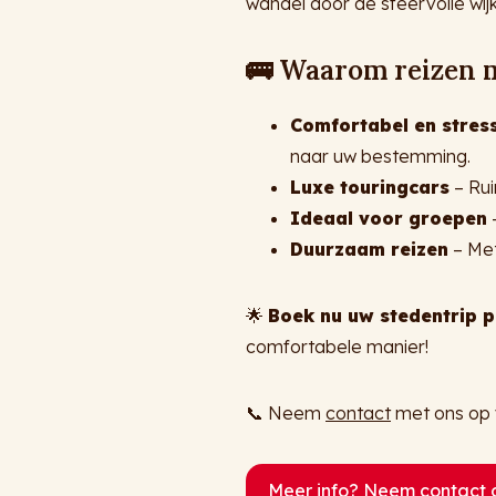
wandel door de sfeervolle wijk
🚌
Waarom reizen m
Comfortabel en stress
naar uw bestemming.
Luxe touringcars
– Rui
Ideaal voor groepen
–
Duurzaam reizen
– Met
🌟
Boek nu uw stedentrip p
comfortabele manier!
📞 Neem
contact
met ons op 
Meer info? Neem contact 