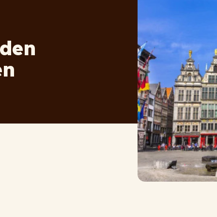
eden
en