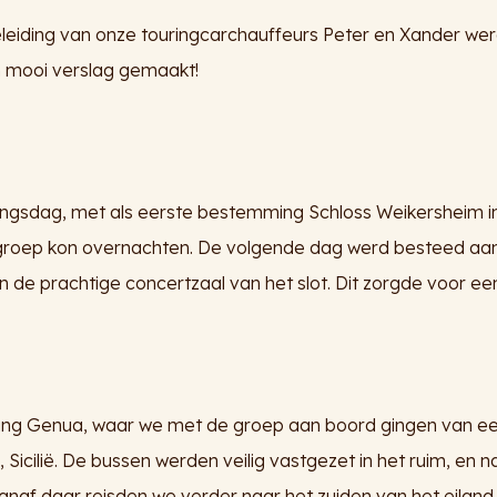
eiding van onze touringcarchauffeurs Peter en Xander wer
n mooi verslag gemaakt!
ngsdag, met als eerste bestemming Schloss Weikersheim in 
groep kon overnachten. De volgende dag werd besteed aan 
 de prachtige concertzaal van het slot. Dit zorgde voor ee
hting Genua, waar we met de groep aan boord gingen van een
Sicilië. De bussen werden veilig vastgezet in het ruim, en 
naf daar reisden we verder naar het zuiden van het eilan