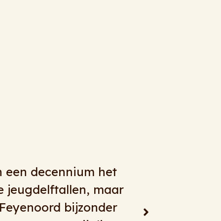
ergTours. Alles kan en
 dagtochten, meerdaagse
 je bij RingelbergTours