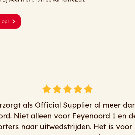
 op!
ar volle tevredenheid zaken met Ringelb
et meeste dan . Voor korte transfers,
rs, flexibiliteit en mooie bussen moet