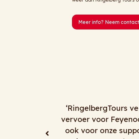
Meer info? Neem contact
ecennium het
‘Al jaren doen wij na
ftallen, maar
alles mag, tenminste h
rd bijzonder
reizen, goede chauffeu