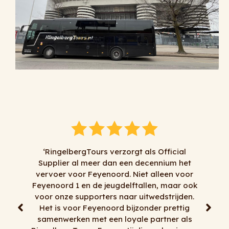
s Official
cennium het
‘Al jaren doen wij naar volle tevredenheid
 alleen voor
zaken met RingelbergTours. Alles kan en
len, maar ook
alles mag, tenminste het meeste dan . Voor
wedstrijden.
korte transfers, dagtochten, meerdaagse
der prettig
reizen, goede chauffeurs, flexibiliteit en
partner als
mooie bussen moet je bij RingelbergTours