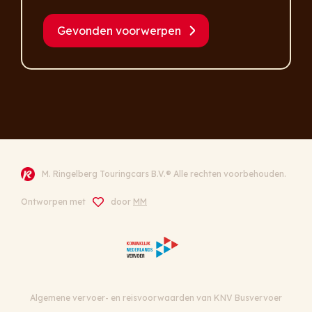
Gevonden voorwerpen
M. Ringelberg Touringcars B.V.® Alle rechten voorbehouden.
Ontworpen met
door
MM
Algemene vervoer- en reisvoorwaarden van KNV Busvervoer