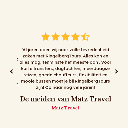
icial
um het
‘Al jaren doen wij naar volle tevredenheid
en voor
zaken met RingelbergTours. Alles kan en
maar ook
alles mag, tenminste het meeste dan . Voor
rijden.
korte transfers, dagtochten, meerdaagse
rettig
reizen, goede chauffeurs, flexibiliteit en
er als
mooie bussen moet je bij RingelbergTours
basis van
zijn! Op naar nog vele jaren!
en
 zet’
De meiden van Matz Travel
Matz Travel
hips