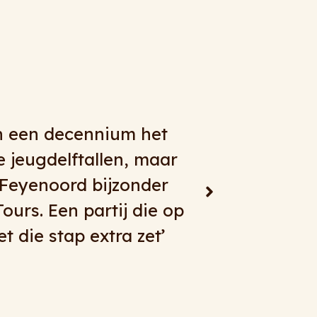
ken met RingelbergTours. Alles kan en
rte transfers, dagtochten, meerdaagse
ie bussen moet je bij RingelbergTours
ele jaren!
z Travel