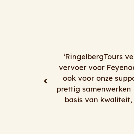
eer dan een decennium het
‘Al jar
 en de jeugdelftallen, maar
alles ma
s voor Feyenoord bijzonder
reizen,
ergTours. Een partij die op
atie net die stap extra zet’