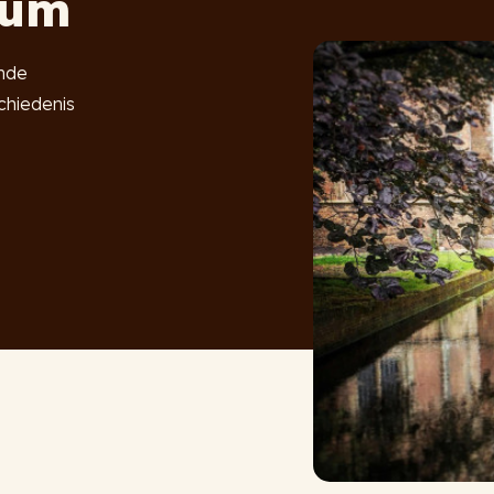
eum
nde
schiedenis