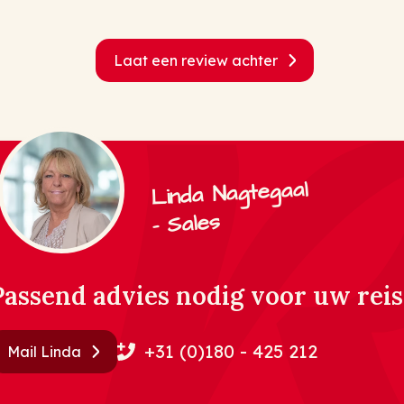
Laat een review achter
Linda Nagtegaal
- Sales
Passend advies nodig voor uw reis
+31 (0)180 - 425 212
Mail Linda