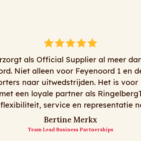
en doen wij naar volle tevredenheid za
g, tenminste het meeste dan . Voor ko
 goede chauffeurs, flexibiliteit en moo
zijn! Op naar nog v
De meiden van Mat
Matz Travel