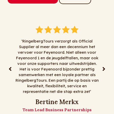
‘RingelbergTours verzorgt als Official
Supplier al meer dan een decennium het
‘Al jare
vervoer voor Feyenoord. Niet alleen voor
zaken me
Feyenoord 1 en de jeugdelftallen, maar ook
alles mag
voor onze supporters naar uitwedstrijden.
korte tr
Het is voor Feyenoord bijzonder prettig
reizen, 
samenwerken met een loyale partner als
mooie bu
RingelbergTours. Een partij die op basis van
zi
kwaliteit, flexibiliteit, service en
representatie net die stap extra zet’
De me
Bertine Merkx
Team Lead Business Partnerships